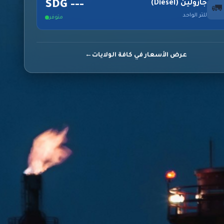
جازولين (Diesel)
--- SDG
🚛
للتر الواحد
متوفر
عرض الأسعار في كافة الولايات
←