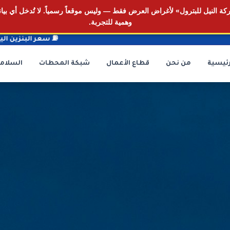
ة النيل للبترول» لأغراض العرض فقط — وليس موقعاً رسمياً.
لا تُدخل أي بي
وهمية للتجربة.
⛽ سعر البنزين اليوم: --- جنيه/لتر (ثابت)
⛽ سعر الجازولي
رئيسية
من نحن
قطاع الأعمال
شبكة المحطات
السلامة