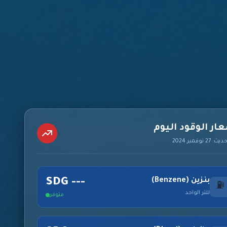
ار الوقود اليوم
27 نوفمبر 2024
بنزين (Benzene)
--- SDG
⛽
للتر الواحد
متوفر