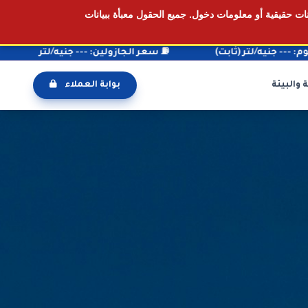
انات حقيقية أو معلومات دخول.
جميع الحقول معبأة ببيانات
ن: --- جنيه/لتر
📢 افتتاح محطة جديدة في ولاية القضارف
 والبيئة
بوابة العملاء