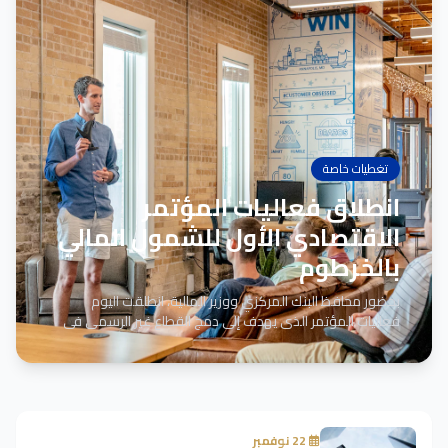
تغطيات خاصة
انطلاق فعاليات المؤتمر
الاقتصادي الأول للشمول المالي
بالخرطوم
بحضور محافظ البنك المركزي ووزير المالية، انطلقت اليوم
فعاليات المؤتمر الذي يهدف إلى دمج القطاع غير الرسمي في
المنظومة المصرفية...
22 نوفمبر