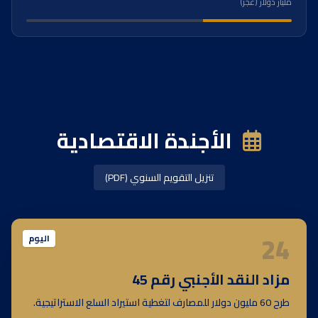
مليار دولار (عجز)
الأجندة الاقتصادية
تنزيل التقويم السنوي (PDF)
24
اليوم
مزاد النقد الأجنبي رقم 45
طرح 60 مليون دولار للمصارف لتغطية استيراد السلع الاستراتيجية.