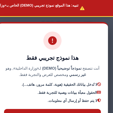
تنبيه:
هذا الموقع
نموذج تجريبي (DEMO)
الخاص بـ«وزار
وزارة الداخلية
REPUBLIC OF SUDAN
هذا نموذج تجريبي فقط
أنت تتصفح
نموذجاً توضيحياً (DEMO)
لـ«وزارة الداخلية», وهو
غير رسمي
ومخصص للعرض والتجربة فقط.
لا تُدخل بياناتك الحقيقية (هوية، كلمة مرور، هاتف...).
الحقول معبأة ببيانات وهمية للتجربة فقط.
لا يتم حفظ أو إرسال أي معلومات.