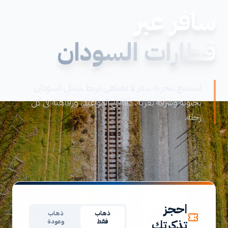
سافر عبر
قطارات السودان
استمتع بتجربة سفر لا تضاهى تربط شمال السودان
بجنوبه وشرقه بغربه. دقة في المواعيد، ورفاهية في كل
رحلة.
احجز
ذهاب
ذهاب
تذكرتك
فقط
وعودة