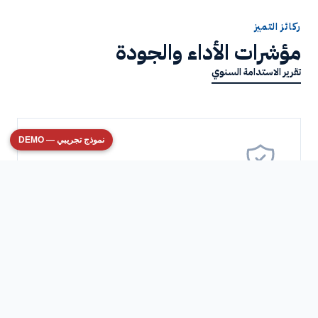
ركائز التميز
مؤشرات الأداء والجودة
تقرير الاستدامة السنوي
نموذج تجريبي — DEMO
معايير السلامة
100%
لا مساومة على الأمان. نطبق نظام إشارات آلي متكامل وصيانة
وقائية دورية.
بروتوكولات الفحص
←