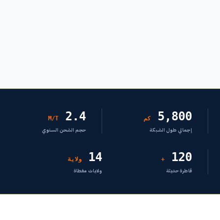
2.4
5,800
كم
M/T
إجمالي طول الشبكة
حجم الشحن السنوي
14
120
+
ولاية
قاطرة حديثة
ولايات مغطاة