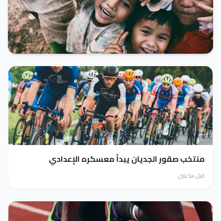
الدوري الممتاز
الهلال يحقق فوزاً ثميناً ويعزز صدارته
للدوري الممتاز قبل ديربي القمة
منتخب صقور الجديان يبدأ معسكره الإعدادي
قبل ساعتين