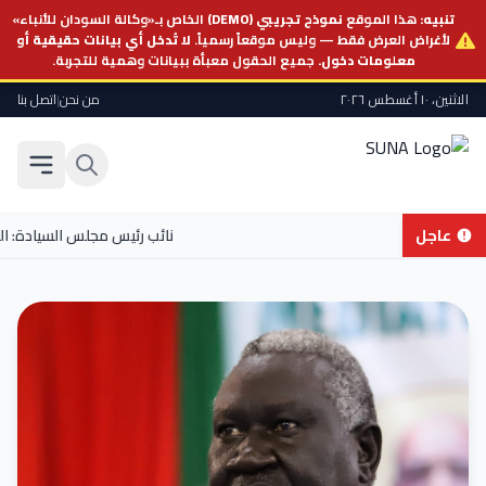
تنبيه:
هذا الموقع
نموذج تجريبي (DEMO)
الخاص بـ«وكالة السودان للأنباء»
لأغراض العرض فقط — وليس موقعاً رسمياً.
لا تُدخل أي بيانات حقيقية أو
معلومات دخول.
جميع الحقول معبأة ببيانات وهمية للتجربة.
الاثنين، ١٠ أغسطس ٢٠٢٦
من نحن
|
اتصل بنا
عاجل
نائب رئيس مجلس السيادة: السودان 