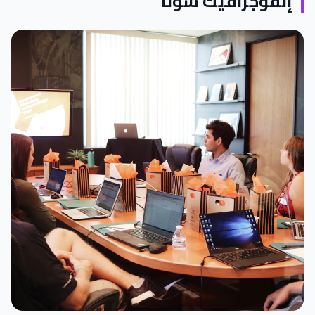
إنفوجرافيك سونا