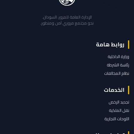
الإدارة العامة للمرور، السودان.
نحو مجتمع مروري آمن ومتطور.
ط هامة
خلية
شرطة
خالفات
مات
رخص
كية
تجارية