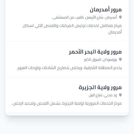
ر أمدرمان
درمان، شارع الأربعين، بالقرب من المستشفى
 متكامل لخدمات ترخيص المركبات والفحص الآلي لسكان
مان.
 ولاية البحر الأحمر
تسودان، السوق الكبير
 المنطقة الشرقية، ويختص بتصاريح الشاحنات ولوحات العبور.
ر ولاية الجزيرة
 مدني، شارع النيل
 الخدمات المرورية لولاية الجزيرة، يشمل الفحص وتجديد الرخص.
بيانات الخريطة ©
contributors
OpenStreetMap
|
© المساهمين في OpenStreetMap