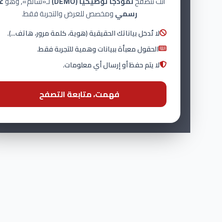
أنت تتصفح
نموذجاً توضيحياً (DEMO)
لـ«سالم», وهو
غير
رسمي
ومخصص للعرض والتجربة فقط.
لا تُدخل بياناتك الحقيقية (هوية، كلمة مرور، هاتف...).
الحقول معبأة ببيانات وهمية للتجربة فقط.
لا يتم حفظ أو إرسال أي معلومات.
فهمت، متابعة التصفح