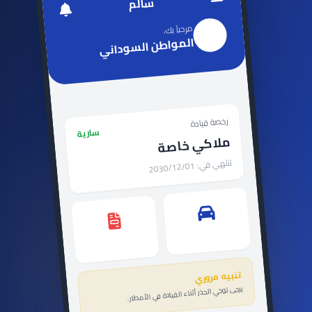
سالم
مرحباً بك،
المواطن السوداني
رخصة قيادة
سارية
ملاكي خاصة
2030/12/01
تنتهي في:
مركباتي
المخالفات
تنبيه مروري
يرجى توخي الحذر أثناء القيادة في الأمطار.