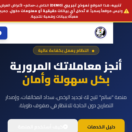
:
هذا الموقع
نموذج تجريبي (DEMO)
الخاص بـ«سالم» لأغراض العرض فقط —
وقعاً رسمياً.
لا تُدخل أي بيانات حقيقية أو معلومات دخول.
جميع الحقول
معبأة ببيانات وهمية للتجربة.
حساب ج
النظام يعمل بكفاءة عالية
جز معاملاتك المرورية
بكل سهولة وأمان
الم" تتيح لك تجديد الرخص، سداد المخالفات، وإصدار
لتصاريح دون الحاجة للانتظار في صفوف طويلة.
ليل الخدمات
كيف أستخدم المنصة